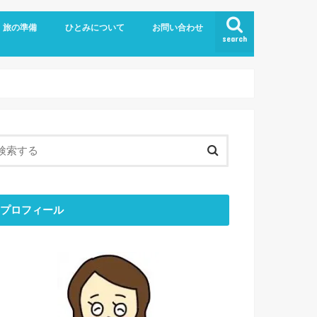
旅の準備
ひとみについて
お問い合わせ
search
旅の持ち物
留学
お金のはなし
ブログについて
ひとりごと
ひとみの「おすすめ」
最近のできごと
目標と結果
コミュニケーション
ミニマリスト
エシカル
プロフィール