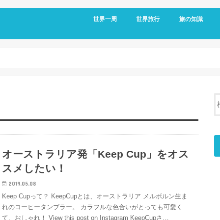
世界一周
世界旅行
旅の知識
アメリカ
メキシコ
キューバ
コロンビア
エクアドル
オーストラリア
台湾
フィリピン
日本
移動情報
国境情報
国別情報
帰国後
オーストラリア発「Keep Cup」をオス
スメしたい！
2019.05.08
Keep Cupって？ KeepCupとは、オーストラリア メルボルン生ま
れのコーヒータンブラー。 カラフルな色合いがとっても可愛く
て、おしゃれ！ View this post on Instagram KeepCupさ…