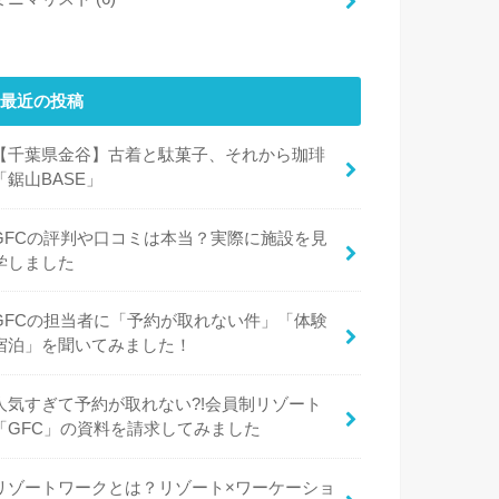
最近の投稿
【千葉県金谷】古着と駄菓子、それから珈琲
「鋸山BASE」
GFCの評判や口コミは本当？実際に施設を見
学しました
GFCの担当者に「予約が取れない件」「体験
宿泊」を聞いてみました！
人気すぎて予約が取れない?!会員制リゾート
「GFC」の資料を請求してみました
リゾートワークとは？リゾート×ワーケーショ