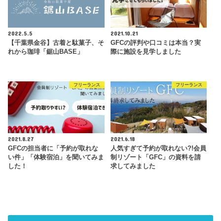
2022.5.5
2021.10.21
【千葉県金谷】古着と駄菓子、そ
GFCの評判や口コミは本当？実
れから珈琲「鋸山BASE」
際に施設を見学しました
フリーランス
フリーランス
2021.8.27
2021.6.18
GFCの担当者に「予約が取れな
人気すぎて予約が取れない?!会員
い件」「体験宿泊」を聞いてみま
制リゾート「GFC」の資料を請
した！
求してみました