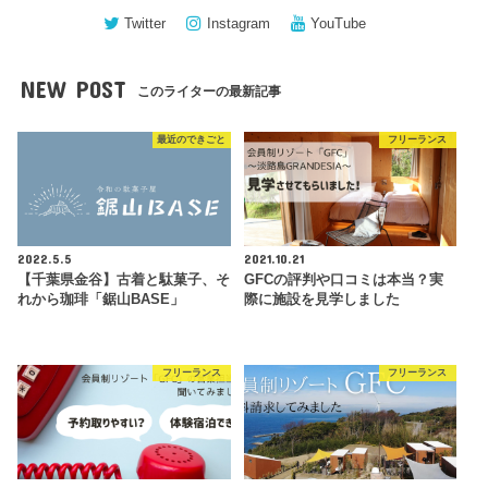
Twitter
Instagram
YouTube
NEW POST
このライターの最新記事
最近のできごと
フリーランス
2022.5.5
2021.10.21
【千葉県金谷】古着と駄菓子、そ
GFCの評判や口コミは本当？実
れから珈琲「鋸山BASE」
際に施設を見学しました
フリーランス
フリーランス