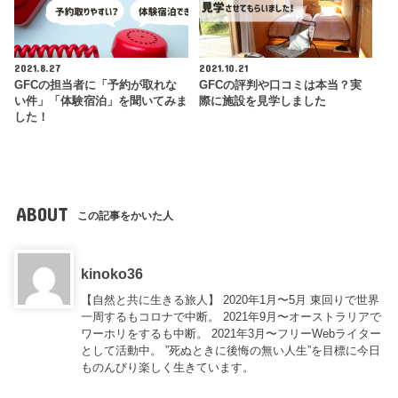
2021.8.27
2021.10.21
GFCの担当者に「予約が取れな
GFCの評判や口コミは本当？実
い件」「体験宿泊」を聞いてみま
際に施設を見学しました
した！
ABOUT
この記事をかいた人
kinoko36
【自然と共に生きる旅人】 2020年1月〜5月 東回りで世界
一周するもコロナで中断。 2021年9月〜オーストラリアで
ワーホリをするも中断。 2021年3月〜フリーWebライター
として活動中。 ”死ぬときに後悔の無い人生”を目標に今日
ものんびり楽しく生きています。