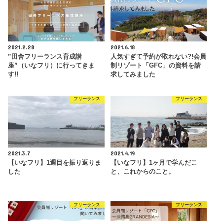
2021.2.28
2021.6.18
”田舎フリーランス育成講
人気すぎて予約が取れない?!会員
座”（いなフリ）に行ってきま
制リゾート「GFC」の資料を請
す!!
求してみました
フリーランス
フリーランス
2021.3.7
2021.4.19
【いなフリ】1週目を振り返りま
【いなフリ】1ヶ月で学んだこ
した
と、これからのこと。
フリーランス
フリーランス