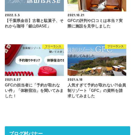
2022.5.5
2021.10.21
【千葉県金谷】古着と駄菓子、そ
GFCの評判や口コミは本当？実
れから珈琲「鋸山BASE」
際に施設を見学しました
フリーランス
フリーランス
2021.8.27
2021.6.18
GFCの担当者に「予約が取れな
人気すぎて予約が取れない?!会員
い件」「体験宿泊」を聞いてみま
制リゾート「GFC」の資料を請
した！
求してみました
ブログ村バナー