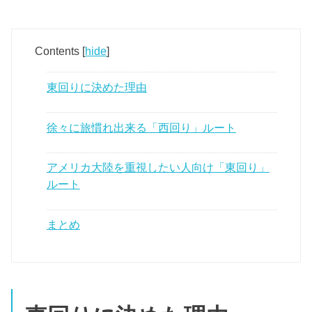
Contents
[
hide
]
東回りに決めた理由
徐々に旅慣れ出来る「西回り」ルート
アメリカ大陸を重視したい人向け「東回り」
ルート
まとめ