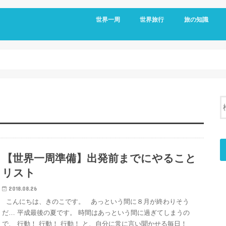
世界一周
世界旅行
旅の知識
アメリカ
メキシコ
キューバ
コロンビア
エクアドル
オーストラリア
台湾
フィリピン
日本
移動情報
国境情報
国別情報
帰国後
【世界一周準備】出発前までにやること
リスト
2018.08.26
こんにちは、きのこです。 あっという間に８月が終わりそう
だ… 平成最後の夏です。 時間はあっという間に過ぎてしまうの
で、 行動！ 行動！ 行動！ と、自分に常に言い聞かせる毎日！