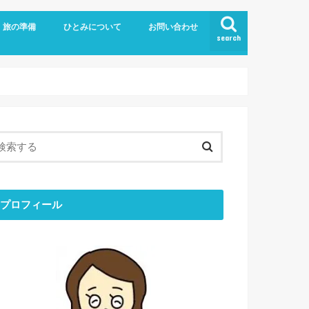
旅の準備
ひとみについて
お問い合わせ
search
旅の持ち物
留学
お金のはなし
ブログについて
ひとりごと
ひとみの「おすすめ」
最近のできごと
目標と結果
コミュニケーション
ミニマリスト
エシカル
プロフィール