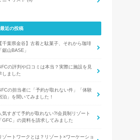
最近の投稿
【千葉県金谷】古着と駄菓子、それから珈琲
「鋸山BASE」
GFCの評判や口コミは本当？実際に施設を見
学しました
GFCの担当者に「予約が取れない件」「体験
宿泊」を聞いてみました！
人気すぎて予約が取れない?!会員制リゾート
「GFC」の資料を請求してみました
リゾートワークとは？リゾート×ワーケーショ