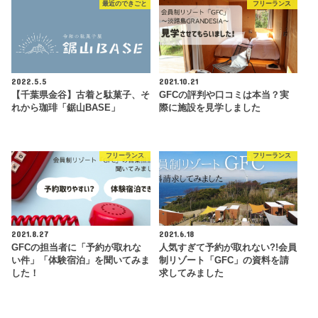
最近のできごと
フリーランス
2022.5.5
2021.10.21
【千葉県金谷】古着と駄菓子、そ
GFCの評判や口コミは本当？実
れから珈琲「鋸山BASE」
際に施設を見学しました
フリーランス
フリーランス
2021.8.27
2021.6.18
GFCの担当者に「予約が取れな
人気すぎて予約が取れない?!会員
い件」「体験宿泊」を聞いてみま
制リゾート「GFC」の資料を請
した！
求してみました