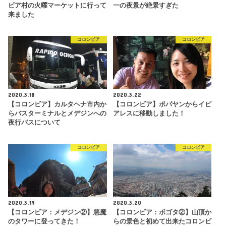
ビア村の火曜マーケットに行って
一の夜景が絶景すぎた
来ました
コロンビア
コロンビア
2020.3.18
2020.3.22
【コロンビア】カルタヘナ市内か
【コロンビア】ポパヤンからイピ
らバスターミナルとメデジンへの
アレスに移動しました！
夜行バスについて
コロンビア
コロンビア
2020.3.19
2020.3.20
【コロンビア：メデジン②】悪魔
【コロンビア：ボゴタ②】山頂か
のタワーに登ってきた！
らの景色と初めて出来たコロンビ