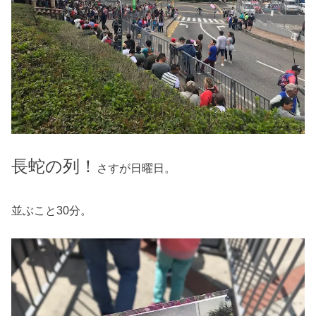
長蛇の列！
さすが日曜日。
並ぶこと30分。