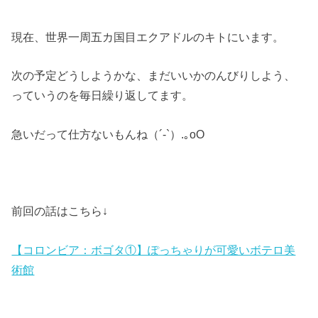
現在、世界一周五カ国目エクアドルのキトにいます。
次の予定どうしようかな、まだいいかのんびりしよう、
っていうのを毎日繰り返してます。
急いだって仕方ないもんね（´-`）.｡oO
前回の話はこちら↓
【コロンビア：ボゴタ①】ぽっちゃりが可愛いボテロ美
術館