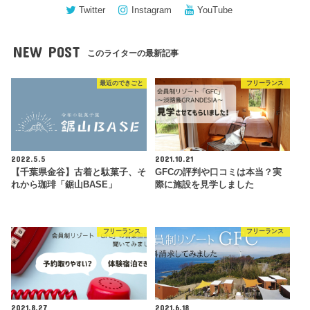
Twitter
Instagram
YouTube
NEW POST
このライターの最新記事
最近のできごと
フリーランス
2022.5.5
2021.10.21
【千葉県金谷】古着と駄菓子、そ
GFCの評判や口コミは本当？実
れから珈琲「鋸山BASE」
際に施設を見学しました
フリーランス
フリーランス
2021.8.27
2021.6.18