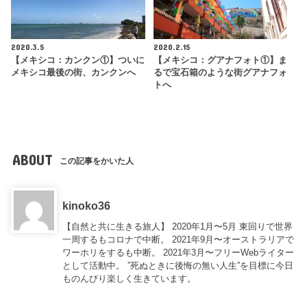
2020.3.5
2020.2.15
【メキシコ：カンクン①】ついに
【メキシコ：グアナフォト①】ま
メキシコ最後の街、カンクンへ
るで宝石箱のような街グアナフォ
トへ
ABOUT
この記事をかいた人
kinoko36
【自然と共に生きる旅人】 2020年1月〜5月 東回りで世界
一周するもコロナで中断。 2021年9月〜オーストラリアで
ワーホリをするも中断。 2021年3月〜フリーWebライター
として活動中。 ”死ぬときに後悔の無い人生”を目標に今日
ものんびり楽しく生きています。