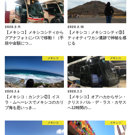
2020.2.11
2020.2.10
【メキシコ】メキシコシティから
【メキシコ：メキシコシティ③】
グアナフォトにバスで移動！（手
ティオティワカン遺跡で神秘を感
段や金額につ…
じる
メキシコ
メキシコ
2020.3.6
2020.3.3
【メキシコ：カンクン②】イス
【メキシコ】オアハカからサン・
ラ・ムへーレスでメキシコのカリ
クリストバル・デ・ラス・カサス
ブ海を思いっき…
へ12時間の…
メキシコ
メキシコ