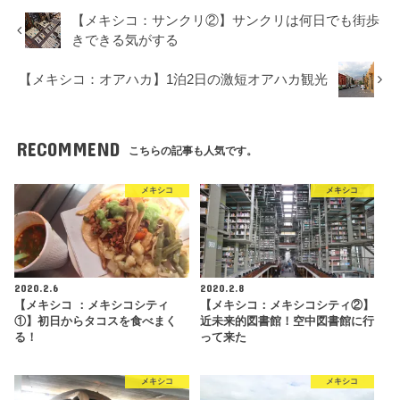
【メキシコ：サンクリ②】サンクリは何日でも街歩
きできる気がする
【メキシコ：オアハカ】1泊2日の激短オアハカ観光
RECOMMEND
こちらの記事も人気です。
メキシコ
メキシコ
2020.2.6
2020.2.8
【メキシコ ：メキシコシティ
【メキシコ：メキシコシティ②】
①】初日からタコスを食べまく
近未来的図書館！空中図書館に行
る！
って来た
メキシコ
メキシコ