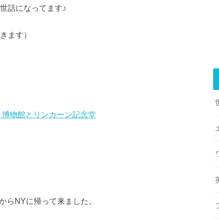
世話になってます♪
書きます）
ト博物館とリンカーン記念堂
ンからNYに帰って来ました。