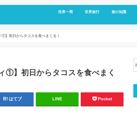
世界一周
世界旅行
旅の知識
アメリカ
メキシコ
キューバ
コロンビア
エクアドル
オーストラリア
台湾
フィリピン
日本
移動情報
国境情報
国別情報
帰国後
ィ①】初日からタコスを食べまくる！
ティ①】初日からタコスを食べまく
はてブ
LINE
Pocket