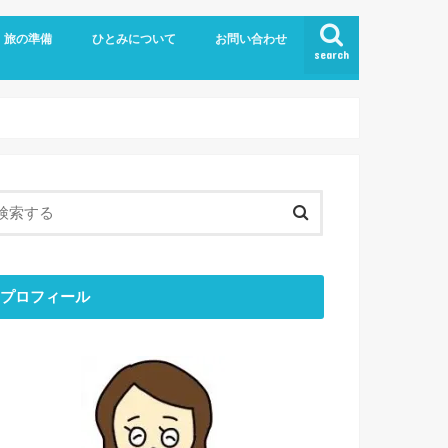
旅の準備
ひとみについて
お問い合わせ
search
旅の持ち物
留学
お金のはなし
ブログについて
ひとりごと
ひとみの「おすすめ」
最近のできごと
目標と結果
コミュニケーション
ミニマリスト
エシカル
プロフィール