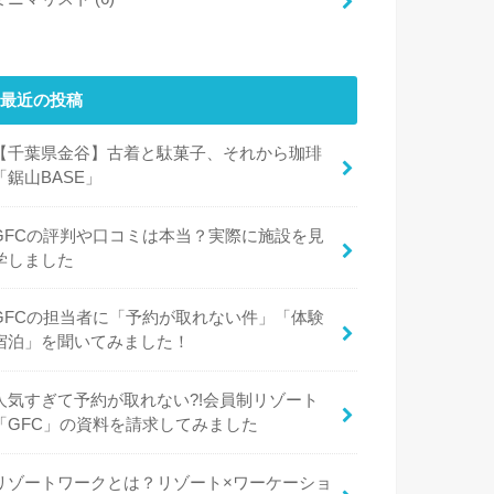
最近の投稿
【千葉県金谷】古着と駄菓子、それから珈琲
「鋸山BASE」
GFCの評判や口コミは本当？実際に施設を見
学しました
GFCの担当者に「予約が取れない件」「体験
宿泊」を聞いてみました！
人気すぎて予約が取れない?!会員制リゾート
「GFC」の資料を請求してみました
リゾートワークとは？リゾート×ワーケーショ