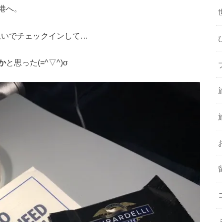
港へ。
急いでチェックインして…
か
と思った(=^▽^)σ