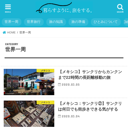
menu
search
世界一周
世界旅行
旅の知識
旅の準備
ひとみについて
HOME
世界一周
世界一周
メキシコ
【メキシコ】サンクリからカンクン
まで22時間の長距離移動の旅
2020.03.05
メキシコ
【メキシコ：サンクリ②】サンクリ
は何日でも街歩きできる気がする
2020.03.04