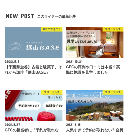
NEW POST
このライターの最新記事
最近のできごと
フリーランス
2022.5.5
2021.10.21
【千葉県金谷】古着と駄菓子、そ
GFCの評判や口コミは本当？実
れから珈琲「鋸山BASE」
際に施設を見学しました
フリーランス
フリーランス
2021.8.27
2021.6.18
GFCの担当者に「予約が取れな
人気すぎて予約が取れない?!会員