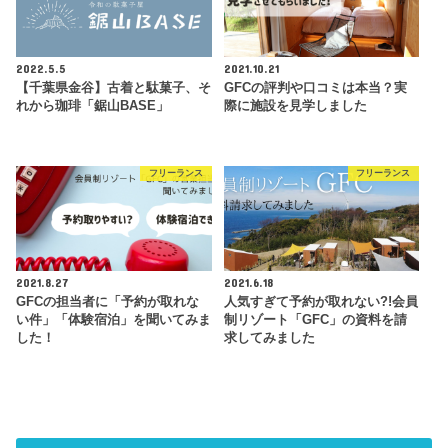
2022.5.5
2021.10.21
【千葉県金谷】古着と駄菓子、そ
GFCの評判や口コミは本当？実
れから珈琲「鋸山BASE」
際に施設を見学しました
フリーランス
フリーランス
2021.8.27
2021.6.18
GFCの担当者に「予約が取れな
人気すぎて予約が取れない?!会員
い件」「体験宿泊」を聞いてみま
制リゾート「GFC」の資料を請
した！
求してみました