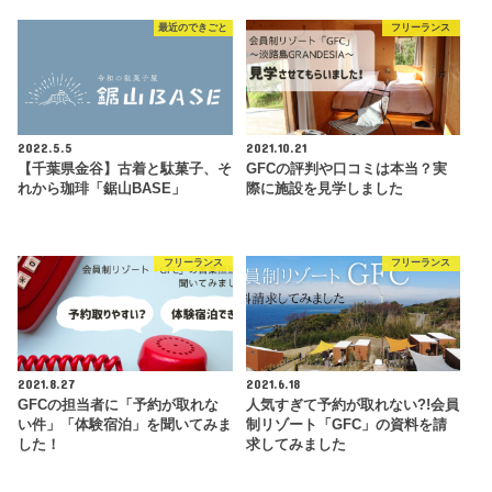
最近のできごと
フリーランス
2022.5.5
2021.10.21
【千葉県金谷】古着と駄菓子、そ
GFCの評判や口コミは本当？実
れから珈琲「鋸山BASE」
際に施設を見学しました
フリーランス
フリーランス
2021.8.27
2021.6.18
GFCの担当者に「予約が取れな
人気すぎて予約が取れない?!会員
い件」「体験宿泊」を聞いてみま
制リゾート「GFC」の資料を請
した！
求してみました