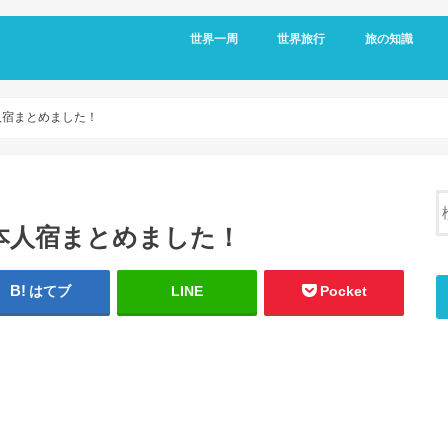
世界一周
世界旅行
旅の知識
アメリカ
メキシコ
キューバ
コロンビア
エクアドル
オーストラリア
台湾
フィリピン
日本
移動情報
国境情報
国別情報
帰国後
人宿まとめました！
本人宿まとめました！
はてブ
LINE
Pocket