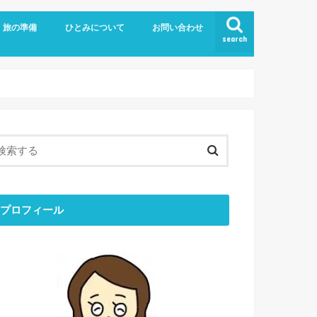
旅の準備
ひとみについて
お問い合わせ
search
旅の持ち物
留学
お金のはなし
ブログについて
ひとりごと
ひとみの「おすすめ」
最近のできごと
目標と結果
コミュニケーション
ミニマリスト
エシカル
プロフィール