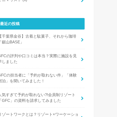
最近の投稿
【千葉県金谷】古着と駄菓子、それから珈琲
「鋸山BASE」
GFCの評判や口コミは本当？実際に施設を見
学しました
GFCの担当者に「予約が取れない件」「体験
宿泊」を聞いてみました！
人気すぎて予約が取れない?!会員制リゾート
「GFC」の資料を請求してみました
リゾートワークとは？リゾート×ワーケーショ