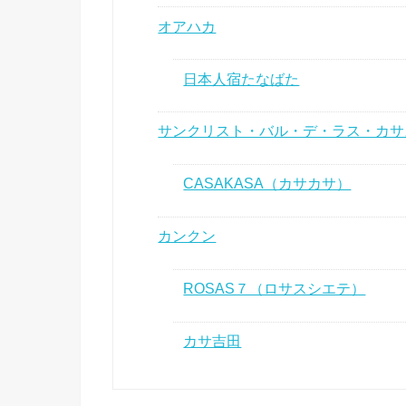
オアハカ
日本人宿たなばた
サンクリスト・バル・デ・ラス・カサ
CASAKASA（カサカサ）
カンクン
ROSAS７（ロサスシエテ）
カサ吉田