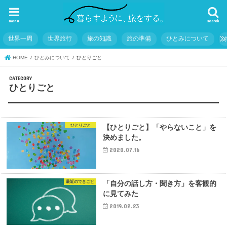
menu
search
世界一周
世界旅行
旅の知識
旅の準備
ひとみについて
HOME
ひとみについて
ひとりごと
ひとりごと
ひとりごと
【ひとりごと】「やらないこと」を
決めました。
2020.07.16
最近のできごと
「自分の話し方・聞き方」を客観的
に見てみた
2019.02.23