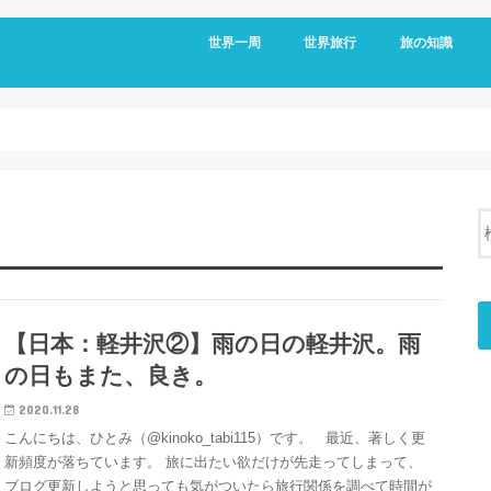
世界一周
世界旅行
旅の知識
アメリカ
メキシコ
キューバ
コロンビア
エクアドル
オーストラリア
台湾
フィリピン
日本
移動情報
国境情報
国別情報
帰国後
【日本：軽井沢②】雨の日の軽井沢。雨
の日もまた、良き。
2020.11.28
こんにちは、ひとみ（@kinoko_tabi115）です。 最近、著しく更
新頻度が落ちています。 旅に出たい欲だけが先走ってしまって、
ブログ更新しようと思っても気がついたら旅行関係を調べて時間が