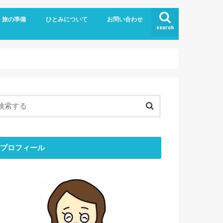
旅の準備
ひとみについて
お問い合わせ
search
旅の持ち物
留学
お金のはなし
ブログについて
ひとりごと
ひとみの「おすすめ」
最近のできごと
目標と結果
コミュニケーション
ミニマリスト
エシカル
プロフィール