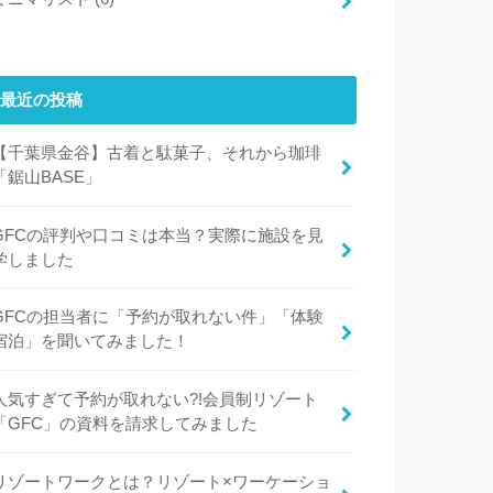
最近の投稿
【千葉県金谷】古着と駄菓子、それから珈琲
「鋸山BASE」
GFCの評判や口コミは本当？実際に施設を見
学しました
GFCの担当者に「予約が取れない件」「体験
宿泊」を聞いてみました！
人気すぎて予約が取れない?!会員制リゾート
「GFC」の資料を請求してみました
リゾートワークとは？リゾート×ワーケーショ