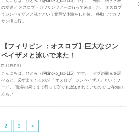
こんにちは、ひとみ（@kinoko_tabi115）です。 先日、語学学校
の友達と オスロブ・カワサンツアーに行って来ました。 オスロブ
でジンベイザメと泳ぐという貴重な体験をした後、 移動してカワ
サン滝に行…
【フィリピン ：オスロブ】巨大なジン
ベイザメと泳いで来た！
2019.11.09
こんにちは、ひとみ（@kinoko_tabi115）です。 セブの観光を調
べると、必ず出てくるのが 「オスロブ ジンベイザメ」というワ
ード。 ”世界の果てまで行ってQ”でも放送されていたので ご存知の
方もい…
2
3
>