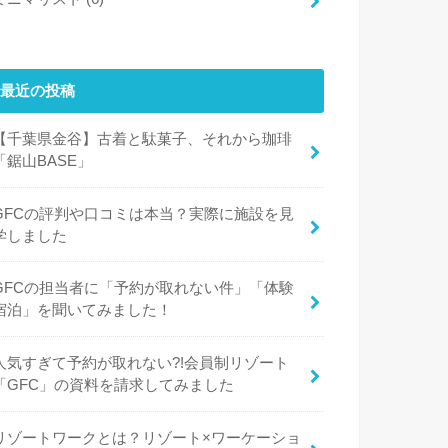
最近の投稿
【千葉県金谷】古着と駄菓子、それから珈琲
「鋸山BASE」
GFCの評判や口コミは本当？実際に施設を見
学しました
GFCの担当者に「予約が取れない件」「体験
宿泊」を聞いてみました！
人気すぎて予約が取れない?!会員制リゾート
「GFC」の資料を請求してみました
リゾートワークとは？リゾート×ワーケーショ