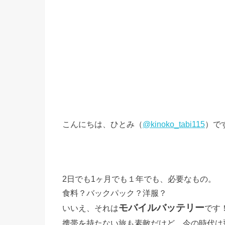
こんにちは、ひとみ（
@kinoko_tabi115
）で
2日でも1ヶ月でも１年でも、必要なもの。
食料？バックパック？洋服？
モバイルバッテリー
いいえ、それは
す
で
携帯を持たない旅も素敵だけど、今の時代は