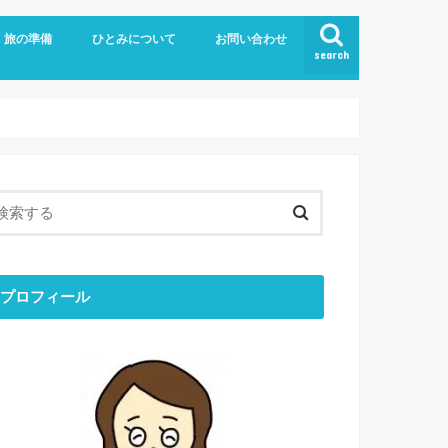
旅の準備
ひとみについて
お問い合わせ
search
旅の持ち物
留学
お金のはなし
ブログについて
ひとりごと
ひとみの「おすすめ」
最近のできごと
目標と結果
コミュニケーション
ミニマリスト
エシカル
プロフィール