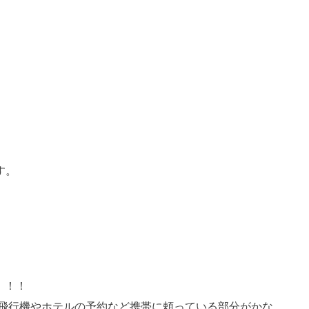
す。
！！！
飛行機やホテルの予約など携帯に頼っている部分がかな