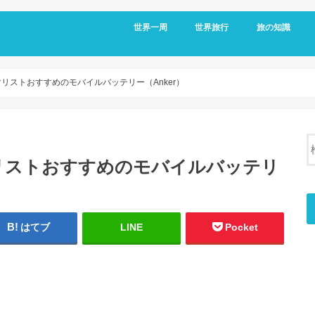
世界一周
世界旅行
旅の知識
アメリカ
メキシコ
キューバ
コロンビア
エクアドル
オーストラリア
台湾
フィリピン
日本
移動情報
国境情報
国別情報
帰国後
リストおすすめのモバイルバッテリー（Anker）
リストおすすめのモバイルバッテリ
はてブ
LINE
Pocket