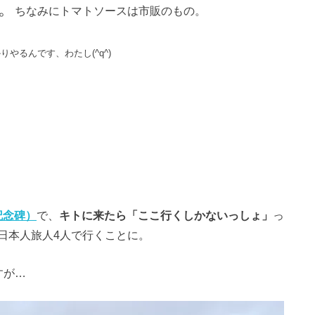
。
ちなみにトマトソースは市販のもの。
やるんです、わたし(^q^)
赤道記念碑）
で、
キトに来たら「ここ行くしかないっしょ」
っ
日本人旅人4人で行くことに。
すが…