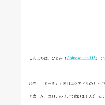
こんにちは、ひとみ（
@kinoko_tabi115
）で
現在、世界一周五カ国目エクアドルのキトに
と言うか、コロナのせいで動けません(´；Д；`