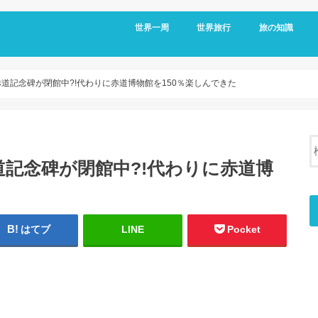
世界一周
世界旅行
旅の知識
アメリカ
メキシコ
キューバ
コロンビア
エクアドル
オーストラリア
台湾
フィリピン
日本
移動情報
国境情報
国別情報
帰国後
道記念碑が閉館中?!代わりに赤道博物館を150％楽しんできた
記念碑が閉館中?!代わりに赤道博
はてブ
LINE
Pocket