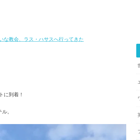
いな教会、ラス・ハサスへ行ってきた
トに到着！
テル。