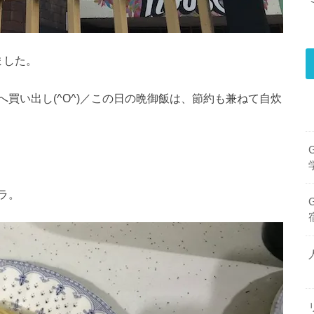
ました。
買い出し(^O^)／この日の晩御飯は、節約も兼ねて自炊
ラ。