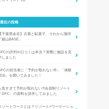
最近の投稿
【千葉県金谷】古着と駄菓子、それから珈琲
「鋸山BASE」
GFCの評判や口コミは本当？実際に施設を見
学しました
GFCの担当者に「予約が取れない件」「体験
宿泊」を聞いてみました！
人気すぎて予約が取れない?!会員制リゾート
「GFC」の資料を請求してみました
リゾートワークとは？リゾート×ワーケーショ