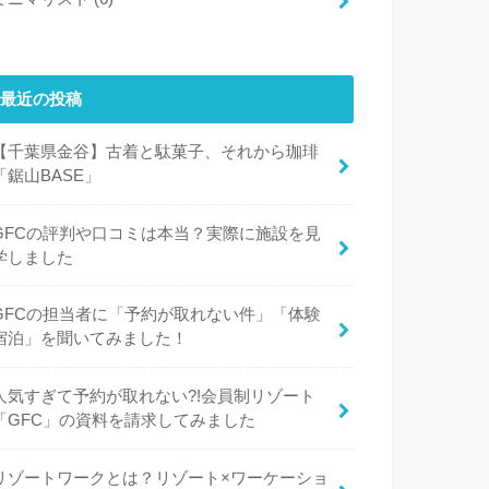
最近の投稿
【千葉県金谷】古着と駄菓子、それから珈琲
「鋸山BASE」
GFCの評判や口コミは本当？実際に施設を見
学しました
GFCの担当者に「予約が取れない件」「体験
宿泊」を聞いてみました！
人気すぎて予約が取れない?!会員制リゾート
「GFC」の資料を請求してみました
リゾートワークとは？リゾート×ワーケーショ