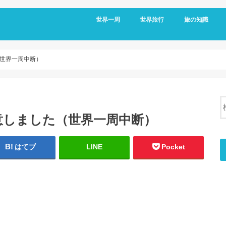
世界一周
世界旅行
旅の知識
アメリカ
メキシコ
キューバ
コロンビア
エクアドル
オーストラリア
台湾
フィリピン
日本
移動情報
国境情報
国別情報
帰国後
世界一周中断）
意しました（世界一周中断）
はてブ
LINE
Pocket