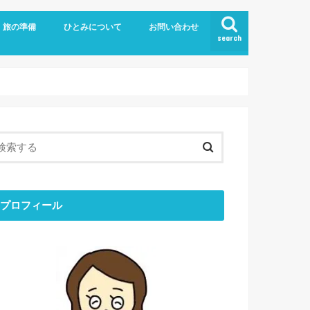
旅の準備
ひとみについて
お問い合わせ
search
旅の持ち物
留学
お金のはなし
ブログについて
ひとりごと
ひとみの「おすすめ」
最近のできごと
目標と結果
コミュニケーション
ミニマリスト
エシカル
プロフィール