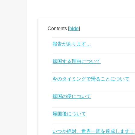
Contents
[
hide
]
報告があります…
帰国する理由について
今のタイミングで帰ることについて
帰国の便について
帰国後について
いつか絶対、世界一周を達成します！