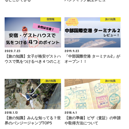
宿情報
旅の知識
2020.7.23
2019.9.23
【旅の知識】女子が格安ゲストハ
「中部国際空港 ターミナル2」が
ウスで気をつけるべき４つのこと
オープン！！
旅の知識
旅の知識
2018.1.13
2018.4.1
【旅の知識】みんな知ってる？世
【旅の準備】ビザ（査証）の申請
界のバンジージャンプTOP5
や取得方法について