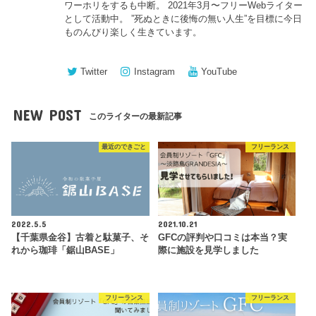
ワーホリをするも中断。 2021年3月〜フリーWebライター
として活動中。 ”死ぬときに後悔の無い人生”を目標に今日
ものんびり楽しく生きています。
Twitter
Instagram
YouTube
NEW POST
このライターの最新記事
最近のできごと
フリーランス
2022.5.5
2021.10.21
【千葉県金谷】古着と駄菓子、そ
GFCの評判や口コミは本当？実
れから珈琲「鋸山BASE」
際に施設を見学しました
フリーランス
フリーランス