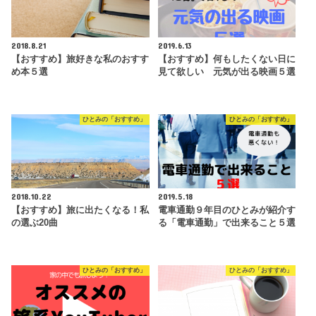
2018.8.21
2019.6.13
【おすすめ】旅好きな私のおすす
【おすすめ】何もしたくない日に
め本５選
見て欲しい 元気が出る映画５選
ひとみの「おすすめ」
ひとみの「おすすめ」
2018.10.22
2019.5.18
【おすすめ】旅に出たくなる！私
電車通勤９年目のひとみが紹介す
の選ぶ20曲
る「電車通勤」で出来ること５選
ひとみの「おすすめ」
ひとみの「おすすめ」