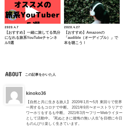
2020.4.7
2020.4.27
【おすすめ】一緒に旅してる気分
【おすすめ】Amazonの
になれる旅系YouTubeチャンネ
「audible（オーディブル）」で
ル5選
本を聴こう！
ABOUT
この記事をかいた人
kinoko36
【自然と共に生きる旅人】 2020年1月〜5月 東回りで世界
一周するもコロナで中断。 2021年9月〜オーストラリアで
ワーホリをするも中断。 2021年3月〜フリーWebライター
として活動中。 ”死ぬときに後悔の無い人生”を目標に今日
ものんびり楽しく生きています。