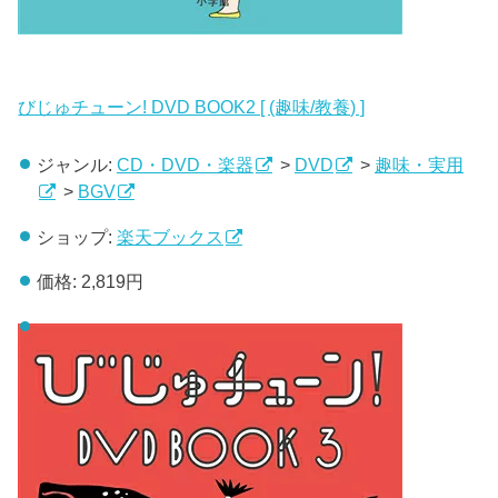
びじゅチューン! DVD BOOK2 [ (趣味/教養) ]
ジャンル:
CD・DVD・楽器
>
DVD
>
趣味・実用
>
BGV
ショップ:
楽天ブックス
価格:
2,819円