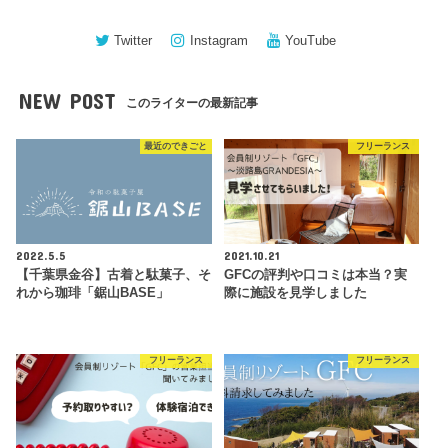
Twitter
Instagram
YouTube
NEW POST
このライターの最新記事
最近のできごと
フリーランス
2022.5.5
2021.10.21
【千葉県金谷】古着と駄菓子、そ
GFCの評判や口コミは本当？実
れから珈琲「鋸山BASE」
際に施設を見学しました
フリーランス
フリーランス