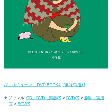
びじゅチューン！ DVD BOOK4 [ (趣味/教養) ]
ジャンル:
CD・DVD・楽器
>
DVD
>
趣味・実用
>
BGV