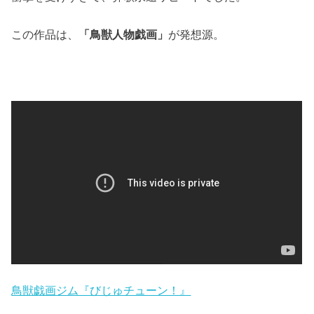
この作品は、
「鳥獣人物戯画」
が発想源。
鳥獣戯画ジム『びじゅチューン！』